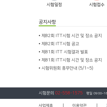
시험일정
시험접수
공지사항
제82회 ITT시험 시간 및 장소 공지
제82회 ITT시험 공고
제81회 ITT 시험결과 발표
제81회 ITT시험 시간 및 장소 공지
시험위원회 휴무안내 (5/1~5)
시험문의
02-558-1575
평일 09:00~1
사업제휴
이용약관