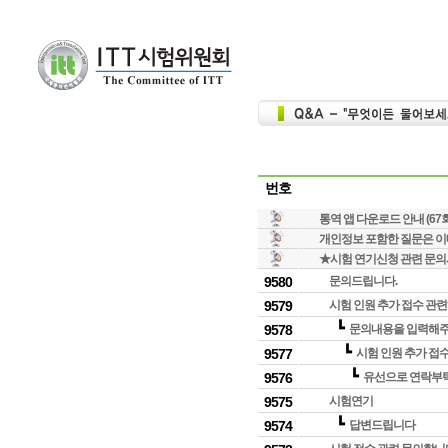
번호
통역 앱 다운로드 안내 (67
개인정보 포함한 질문은 이메일
★시험 연기신청 관련 문의
9580
문의드립니다.
9579
시험 인원 추가 접수 관
┗
9578
문의내용을 입력해
┗
9577
시험 인원 추가 접
┗
9576
유선으로 연락부탁드리
9575
시험연기
┗
9574
답변드립니다