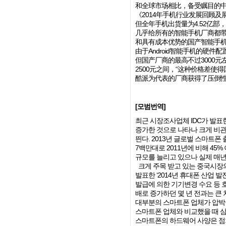
和全球市场相比，备受瞩目的中
《2014年手机行业发展回顾及
但全年手机出货量为4.52亿
几乎给所有的智能手机厂商都带
和具有成本优势的国产智能手机
由于Android智能手机的硬件
但国产厂商的最高不过3000元
2500元之间，“这种价格差使
酷派为代表的厂商获得了压倒性
[모범번역]
최근 시장조사업체 IDC가 발표한 
증가한 것으로 나타나 크게 비관
띈다. 2013년 글로벌 스마트폰 출
7백만대로 2011년에 비해 45
규모를 늘리고 있으나 실제 매년 
크게 주목 받고 있는 중국시장의
발표한 ‘2014년 휴대폰 산업 
발급에 의한 기기변경 수요 등 
배로 증가하던 몇 년 전과는 큰
대부분의 스마트폰 업체가 압박을
스마트폰 업체와 비교했을 때 삼
스마트폰의 하드웨어 사양은 점차