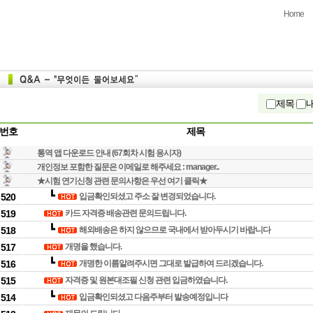
Home
제목
번호
제목
통역 앱 다운로드 안내 (67회차 시험 응시자)
개인정보 포함한 질문은 이메일로 해주세요 : manager..
★시험 연기신청 관련 문의사항은 우선 여기 클릭★
┗
520
입금확인되셨고 주소 잘 변경되었습니다.
519
카드 자격증 배송관련 문의드립니다.
┗
518
해외배송은 하지 않으므로 국내에서 받아두시기 바랍니다
517
개명을 했습니다.
┗
516
개명한 이름알려주시면 그대로 발급하여 드리겠습니다.
515
자격증 및 원본대조필 신청 관련 입금하였습니다.
┗
514
입금확인되셨고 다음주부터 발송예정입니다