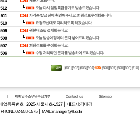
513
재문의 드립니다.
┗
512
오늘 다시 일일특급등기로 발송드렸습니다
511
자격증 발급 전에 확인해주세요. 회원정보수정했습니다.
┗
510
요청주신대로 처리하도록 하겠습니다
509
원본대조필 결제했는데요
┗
508
오늘 발송예정이며 문자 넣어드리겠습니다
507
회원정보를 수정했는데요.
┗
506
수정 처리되면 문자를 발송하여 드리겠습니다.
605
[601]
[602]
[603]
[604]
[606]
[607]
[608]
[609]
[610]
신판매업등록번호 : 2025-서울서초-1927 │ 대표자:김태경
:02-558-1575 │ MAIL:manager@itt.or.kr