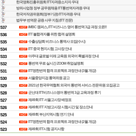
한국영화진흥위원회 ITT자격증소지자 우대
방위사업청 정부 공무원채용 ITT통번역자격증 우대
한국저작권위원회(정부기관) ITT자격증 우대
법무부 번역문 공증 사무 지침 (ITT 전문)
537
iMBC 캠퍼스, ITT 비즈니스 영어 통번역 3급 과정 오픈!!
536
ITT 불합격자를 위한 합격 설명회
535
수출상담회 비즈니스 통역사 모집(수시)
534
ITT 중국 현지시험 고사장 안내
533
아주대 글로벌 미래 교육원 외국어 특별과정 안내
532
통번역 무료 실시간 ZOOM 취업설명회
531
ITT영한번역 합격 프로젝트 과정안내 (3월 개강)
530
서울중앙지검 통역위원 공고
529
2021년 한국무역협회 외국어 통번역 서비스 전문위원 모집공고
528
군산대 ITT비즈니스영어 통번역 3급 교육과정 후기
527
제49회 ITT 서울고사장 배정표
526
제49회 ITT 지방고사장 시험시간 및 장소안내
525
제49회 부산지역시험 연기 안내
524
ITT영한번역 합격 프로젝트 과정안내 (2월 개강)
523
제49회 ITT시험 공지사항