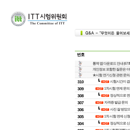
번호
통역 앱 다운로드 안내 (67
개인정보 포함한 질문은 이메일
★시험 연기신청 관련 문의
┗
310
시험시간이 겹쳐서
309
1차시험 면제 문의
┗
308
정상적으로 면
307
자격증 발급 문의
┗
306
사진 잘 받았
305
1차 시험 면제 신
┗
304
정상적으로 신