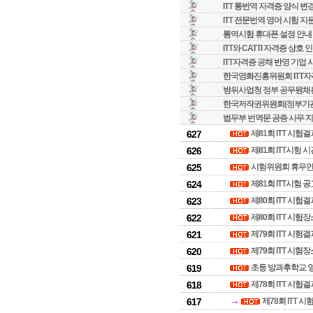
ITT 통번역 자격증 양식 변
ITT 전문번역 영어 시험 지
통역시험 휴대폰 설정 안내
ITT와 CATTI 자격증 상호 
ITT자격증 공채 반영 기업 
한국영화진흥위원회 ITT
방위사업청 정부 공무원채용
한국저작권위원회(정부기관)
법무부 번역문 공증 사무 지침 
627
제81회 ITT 시험
626
제81회 ITT시험 
625
시험위원회 휴무안내 
624
제81회 ITT시험 
623
제80회 ITT 시험
622
제80회 ITT 시험
621
제79회 ITT 시험
620
제79회 ITT 시험
619
초등 방과후학교 영
618
제78회 ITT 시험
→
617
제78회 ITT 