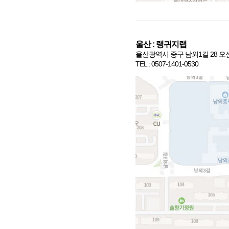
울산
:
랭귀지랩
울산광역시 중구 남외
1
길
28
오
TEL
: 0507-1401-0530