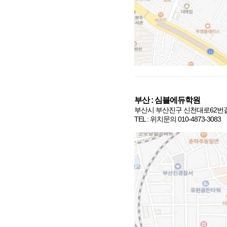
부산
:
심블에듀학원
부산시 부산진구 신천대로
62
번
TEL :
위치문의
010-4873-3083