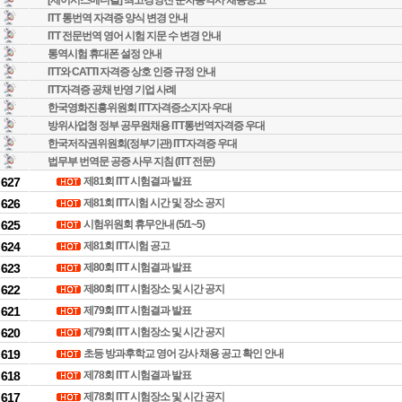
[제이시스메디칼] 최고경영진 순차통역사 채용공고
ITT 통번역 자격증 양식 변경 안내
ITT 전문번역 영어 시험 지문 수 변경 안내
통역시험 휴대폰 설정 안내
ITT와 CATTI 자격증 상호 인증 규정 안내
ITT자격증 공채 반영 기업 사례
한국영화진흥위원회 ITT자격증소지자 우대
방위사업청 정부 공무원채용 ITT통번역자격증 우대
한국저작권위원회(정부기관) ITT자격증 우대
법무부 번역문 공증 사무 지침 (ITT 전문)
627
제81회 ITT 시험결과 발표
626
제81회 ITT시험 시간 및 장소 공지
625
시험위원회 휴무안내 (5/1~5)
624
제81회 ITT시험 공고
623
제80회 ITT 시험결과 발표
622
제80회 ITT 시험장소 및 시간 공지
621
제79회 ITT 시험결과 발표
620
제79회 ITT 시험장소 및 시간 공지
619
초등 방과후학교 영어 강사 채용 공고 확인 안내
618
제78회 ITT 시험결과 발표
617
제78회 ITT 시험장소 및 시간 공지