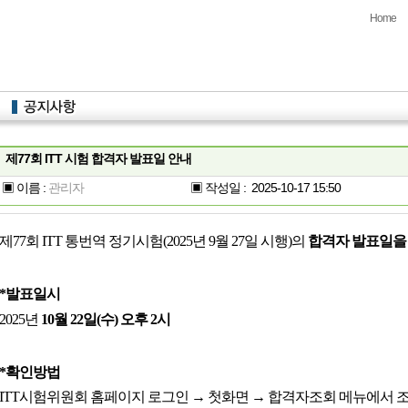
Home
제77회 ITT 시험 합격자 발표일 안내
▣ 이름 :
관리자
▣ 작성일 :
2025-10-17 15:50
제
77
회
ITT
통번역 정기시험
(2025
년
9
월
27
일 시행
)
의
합격자 발표일
*발표일시
2025
년
10
월
22
일
(
수
)
오후
2
시
*
확인방법
ITT
시험위원회 홈페이지 로그인
→
첫화면
→
합격자조회 메뉴에서 조