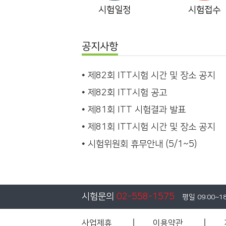
시험일정
시험접수
공지사항
제82회 ITT시험 시간 및 장소 공지
제82회 ITT시험 공고
제81회 ITT 시험결과 발표
제81회 ITT시험 시간 및 장소 공지
시험위원회 휴무안내 (5/1~5)
시험문의
02-558-1575
평일 09:00~1
사업제휴
이용약관