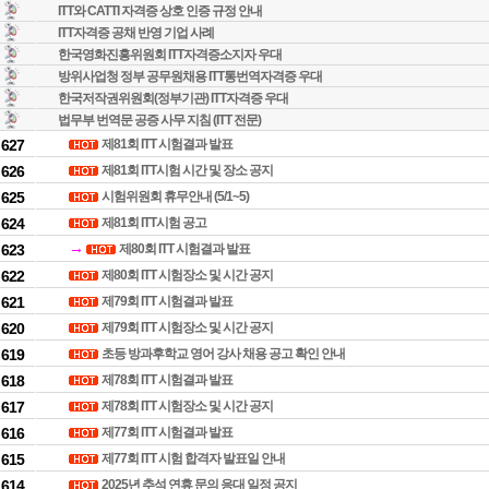
ITT와 CATTI 자격증 상호 인증 규정 안내
ITT자격증 공채 반영 기업 사례
한국영화진흥위원회 ITT자격증소지자 우대
방위사업청 정부 공무원채용 ITT통번역자격증 우대
한국저작권위원회(정부기관) ITT자격증 우대
법무부 번역문 공증 사무 지침 (ITT 전문)
627
제81회 ITT 시험결과 발표
626
제81회 ITT시험 시간 및 장소 공지
625
시험위원회 휴무안내 (5/1~5)
624
제81회 ITT시험 공고
→
623
제80회 ITT 시험결과 발표
622
제80회 ITT 시험장소 및 시간 공지
621
제79회 ITT 시험결과 발표
620
제79회 ITT 시험장소 및 시간 공지
619
초등 방과후학교 영어 강사 채용 공고 확인 안내
618
제78회 ITT 시험결과 발표
617
제78회 ITT 시험장소 및 시간 공지
616
제77회 ITT 시험결과 발표
615
제77회 ITT 시험 합격자 발표일 안내
614
2025년 추석 연휴 문의 응대 일정 공지