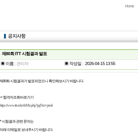
Home
제80회 ITT 시험결과 발표
▣ 이름 :
관리자
▣ 작성일 :
2026-04-15 13:55
제80회 시험결과가 발표되었으니 확인해보시기 바랍니다
.
☞합격자조회바로가기
https://www.itt.or.kr/sbMn.php?pgNm=preal
*
시험결과 관련 문의는
아래 이메일로 보내주시기 바랍니다
.